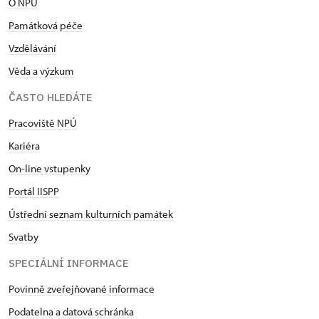
O NPÚ
Památková péče
Vzdělávání
Věda a výzkum
ČASTO HLEDÁTE
Pracoviště NPÚ
Kariéra
On-line vstupenky
Portál IISPP
Ústřední seznam kulturních památek
Svatby
SPECIÁLNÍ INFORMACE
Povinně zveřejňované informace
Podatelna a datová schránka