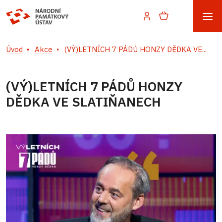
Úvod
Akce
(VÝ)LETNÍCH 7 PÁDŮ HONZY DĚDKA VE...
(VÝ)LETNÍCH 7 PÁDŮ HONZY
DĚDKA VE SLATIŇANECH