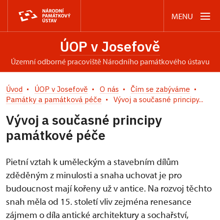
MENU
ÚOP v Josefově
územní odborné pracoviště Národního památkového ústavu
Úvod
ÚOP v Josefově
O nás
Čím se zabýváme
Památky a památková péče
Vývoj a současné principy...
Vývoj a současné principy
památkové péče
Pietní vztah k uměleckým a stavebním dílům
zděděným z minulosti a snaha uchovat je pro
budoucnost mají kořeny už v antice. Na rozvoj těchto
snah měla od 15. století vliv zejména renesance
zájmem o díla antické architektury a sochařství,