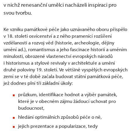
v nichž renesanční umělci nacházeli inspiraci pro
svou tvorbu.
Ke vzniku památkové péče jako uznávaného oboru přispělo
v 18. století osvícenství a z něho pramenící rozšíření
vzdělanosti a rozvoj věd (historie, archeologie, dějiny
umění ad.), romantismus a jeho fascinace historií a uměním
minulosti, obrozené vlastenectví evropských národů
i historismus a stylové revivaly v architektuře a umění
druhé poloviny 19. století. Ve většině vyspělých evropských
zemí se v té době začala budovat státní památková péče,
jež dodnes plní tři základní úkoly:
průzkum, identifikace hodnot a výběr památek,
které je v obecném zájmu žádoucí uchovat pro
budoucnost,
hledání optimálních způsobů péče o ně,
jejich prezentace a popularizace, tedy