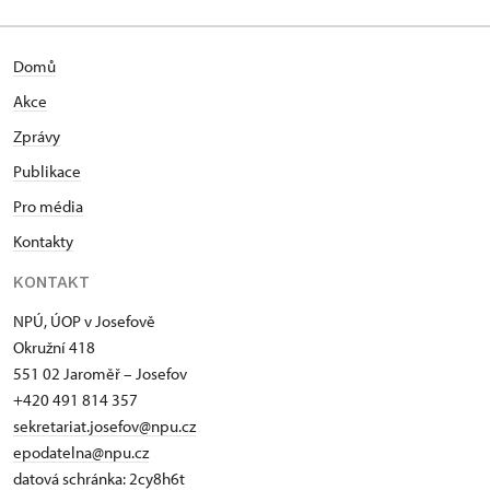
Domů
Akce
Zprávy
Publikace
Pro média
Kontakty
KONTAKT
NPÚ, ÚOP v Josefově
Okružní 418
551 02 Jaroměř – Josefov
+420 491 814 357
sekretariat.josefov@npu.cz
epodatelna@npu.cz
datová schránka: 2cy8h6t​