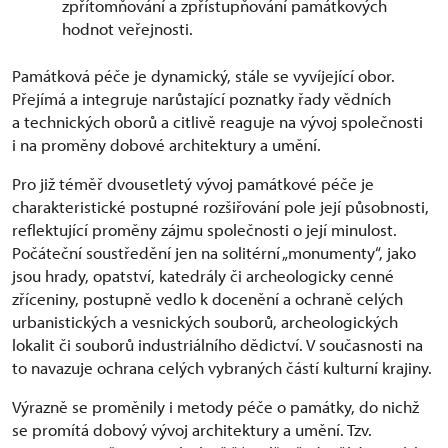
zpřítomňování a zpřístupňování památkových
hodnot veřejnosti.
Památková péče je dynamický, stále se vyvíjející obor.
Přejímá a integruje narůstající poznatky řady vědních
a technických oborů a citlivě reaguje na vývoj společnosti
i na proměny dobové architektury a umění.
Pro již téměř dvousetletý vývoj památkové péče je
charakteristické postupné rozšiřování pole její působnosti,
reflektující proměny zájmu společnosti o její minulost.
Počáteční soustředění jen na solitérní „monumenty“, jako
jsou hrady, opatství, katedrály či archeologicky cenné
zříceniny, postupně vedlo k docenění a ochraně celých
urbanistických a vesnických souborů, archeologických
lokalit či souborů industriálního dědictví. V současnosti na
to navazuje ochrana celých vybraných částí kulturní krajiny.
Výrazně se proměnily i metody péče o památky, do nichž
se promítá dobový vývoj architektury a umění. Tzv.