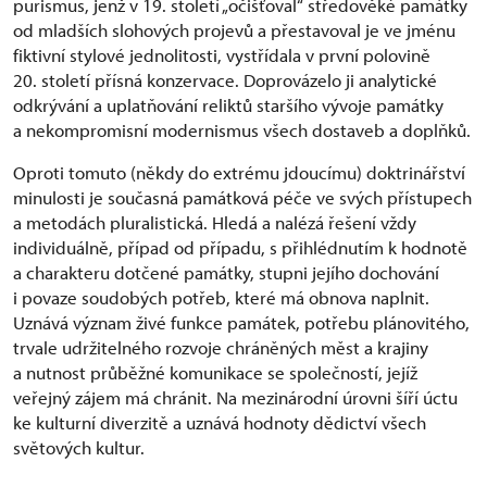
purismus, jenž v 19. století „očišťoval“ středověké památky
od mladších slohových projevů a přestavoval je ve jménu
fiktivní stylové jednolitosti, vystřídala v první polovině
20. století přísná konzervace. Doprovázelo ji analytické
odkrývání a uplatňování reliktů staršího vývoje památky
a nekompromisní modernismus všech dostaveb a doplňků.
Oproti tomuto (někdy do extrému jdoucímu) doktrinářství
minulosti je současná památková péče ve svých přístupech
a metodách pluralistická. Hledá a nalézá řešení vždy
individuálně, případ od případu, s přihlédnutím k hodnotě
a charakteru dotčené památky, stupni jejího dochování
i povaze soudobých potřeb, které má obnova naplnit.
Uznává význam živé funkce památek, potřebu plánovitého,
trvale udržitelného rozvoje chráněných měst a krajiny
a nutnost průběžné komunikace se společností, jejíž
veřejný zájem má chránit. Na mezinárodní úrovni šíří úctu
ke kulturní diverzitě a uznává hodnoty dědictví všech
světových kultur.