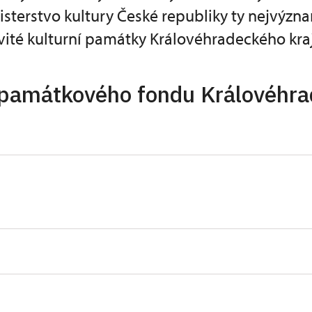
isterstvo kultury České republiky ty nejvýzna
ité kulturní památky Královéhradeckého kraj
 památkového fondu Královéhr