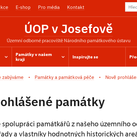
kce
E-shop
Pro média
Kontakt
ÚOP v Josefově
územní odborné pracoviště Národního památkového ústavu
Památky v našem
Inspirujte se
Pře
kraji
e zabýváme
Památky a památková péče
Nově prohláš
rohlášené památky
é spolupráci památkářů z našeho územního 
řady a vlastníky hodnotných historických are