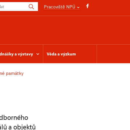
Pracoviště NPÚ
dnášky a výstavy
Věda a výzkum
ené památky
odborného
álů a objektů