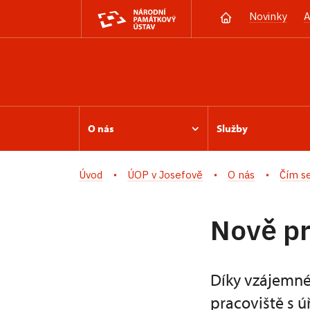
Novinky
A
O nás
Služby
Úvod
ÚOP v Josefově
O nás
Čím s
Nově p
Díky vzájemn
pracoviště s ú