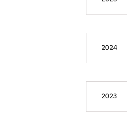
Hrade
Hejtm
Červe
(c
2024
Úbisl
Trutn
4. 12
Koste
Jeník
2023
1. 11
Božan
Jičín
Rýzmb
Martí