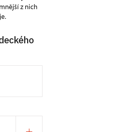
mnější z nich
e.
adeckého